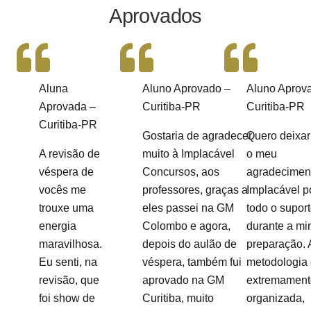
Aprovados
Aluna
Aluno Aprovado –
Aluno Aprov
Aprovada –
Curitiba-PR
Curitiba-PR
Curitiba-PR
Gostaria de agradecer
Quero deixar
A revisão de
muito à Implacável
o meu
véspera de
Concursos, aos
agradecimen
vocês me
professores, graças a
Implacável p
trouxe uma
eles passei na GM
todo o supor
energia
Colombo e agora,
durante a mi
maravilhosa.
depois do aulão de
preparação. 
Eu senti, na
véspera, também fui
metodologia 
revisão, que
aprovado na GM
extremament
foi show de
Curitiba, muito
organizada,