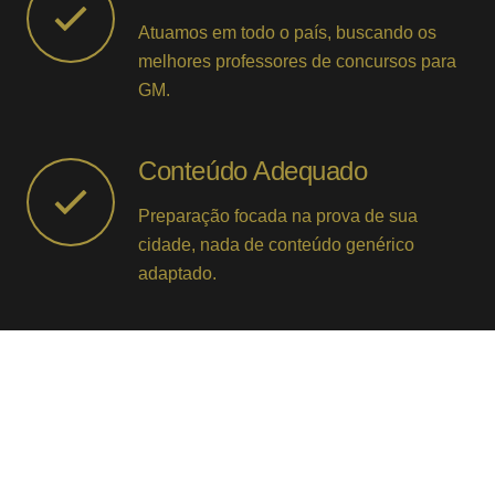
Atuamos em todo o país, buscando os
melhores professores de concursos para
GM.
Conteúdo Adequado
Preparação focada na prova de sua
cidade, nada de conteúdo genérico
adaptado.