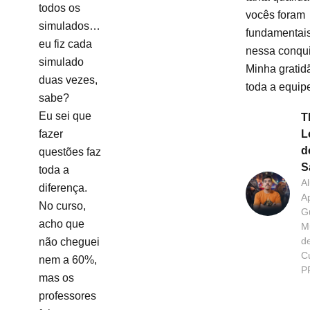
todos os
vocês foram
simulados…
fundamentai
eu fiz cada
nessa conqui
simulado
Minha gratid
duas vezes,
toda a equip
sabe?
Eu sei que
T
fazer
L
d
questões faz
S
toda a
A
diferença.
A
No curso,
G
acho que
Mu
d
não cheguei
Cu
nem a 60%,
P
mas os
professores