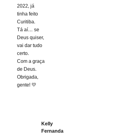
2022, já
tinha feito
Curitiba.
Tá aí… se
Deus quiser,
vai dar tudo
certo.
Com a graça
de Deus.
Obrigada,
gente! 💛
Kelly
Fernanda