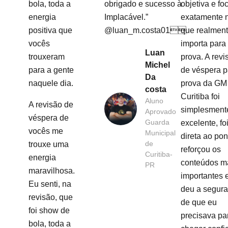
bola, toda a
obrigado e sucesso à
objetiva e fo
energia
Implacável.”
exatamente 
positiva que
@luan_m.costa01
que realmen
vocês
importa para
Luan
trouxeram
prova. A revi
Michel
para a gente
de véspera p
Da
naquele dia.
prova da GM
costa
Curitiba foi
Aluno
A revisão de
simplesment
Aprovado
véspera de
Guarda
excelente, fo
vocês me
Municipal
direta ao pon
de
trouxe uma
reforçou os
Curitiba-
energia
conteúdos m
PR
maravilhosa.
importantes 
Eu senti, na
deu a segur
revisão, que
de que eu
foi show de
precisava pa
bola, toda a