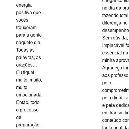
chegar confi
energia
no dia da pro
positiva que
fazendo total
vocês
diferença no
trouxeram
desempenho
para a gente
Sem dúvida,
naquele dia.
Implacável fo
Todas as
essencial na
palavras, as
minha aprov
orações…
Agradeço t
Eu fiquei
aos professo
muito, muito,
pelo
muito
comprometim
emocionada.
pela didática
Então, todo
e pela dedic
o processo
em transmitir
de
conteúdo co
preparação,
tanta qualida