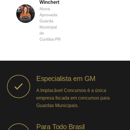
Winchert
Aluna
Aprovada
Guarda
Municipal
de
Curitiba-PR
Especialista em GM
A Implacável Concursos é a única
empresa focada em concursos para
Guardas Municipais.
Para Todo Brasil