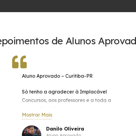
poimentos de Alunos Aprova
Aluno Aprovado – Curitiba-PR
Só tenho a agradecer à Implacável
Concursos, aos professores e a toda a
equipe! Revisão de véspera é um
Mostrar Mais
verdadeiro sucesso! Sanou todas as
minhas dúvidas ali na revisão!! Obrigado
Danilo Oliveira
Implacável, vocês são demais!”
Aluno Aprovado