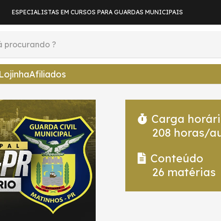
ESPECIALISTAS EM CURSOS PARA GUARDAS MUNICIPAIS
Lojinha
Afiliados
Carga horár
208
horas/au
Conteúdo
26
matérias