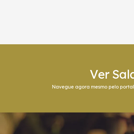
Ver Sal
Navegue agora mesmo pelo portal 