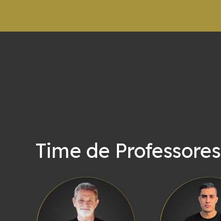
Time de Professores
ino
s