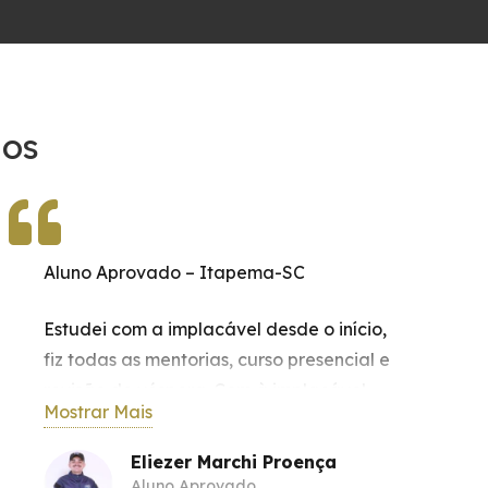
dos
Aluno Aprovado – Itapema-SC
Estudei com a implacável desde o início,
fiz todas as mentorias, curso presencial e
revisão de véspera. Com à implacável
Mostrar Mais
obtive aprovação na Brigada Militar do RS
e na Guarda Municipal de Itapema.
Eliezer Marchi Proença
Hoje estou realizado. Feliz em ser Guarda
Aluno Aprovado