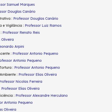
ssor Samuel Marques
ssor Douglas Canário
rativa :
Professor Douglas Canário
e Vigilância :
Professor Luiz Ramos
 :
Professor Renato Reis
 Oliveira
eonardo Arpini
scente :
Professor Antonio Pequeno
ofessor Antonio Pequeno
Tortura :
Professor Antonio Pequeno
 Ambiente :
Professor Elias Oliveira
Professor Nicolas Ferreira
:
Professor Elias Oliveira
ciência :
Professor Alexandre Herculano
or Antonio Pequeno
as Oliveira