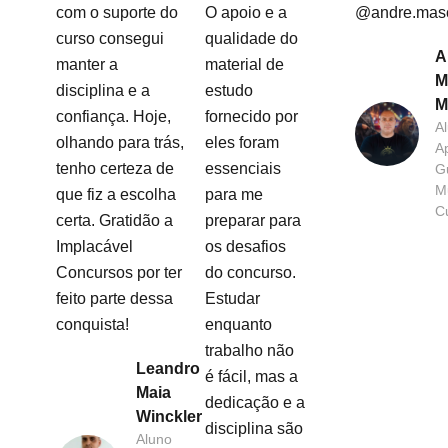
com o suporte do
O apoio e a
@andre.mas
curso consegui
qualidade do
A
manter a
material de
M
disciplina e a
estudo
M
confiança. Hoje,
fornecido por
A
olhando para trás,
eles foram
A
tenho certeza de
essenciais
G
Mu
que fiz a escolha
para me
Cu
certa. Gratidão a
preparar para
Implacável
os desafios
Concursos por ter
do concurso.
feito parte dessa
Estudar
conquista!
enquanto
trabalho não
Leandro
é fácil, mas a
Maia
dedicação e a
Winckler
disciplina são
Aluno