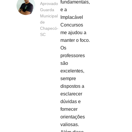
fundamentais,
Aprovado
e a
Guarda
Municipal
Implacável
de
Concursos
Chapecó-
me ajudou a
SC
manter o foco.
Os
professores
são
excelentes,
sempre
dispostos a
esclarecer
dúvidas e
fornecer
orientações
valiosas.