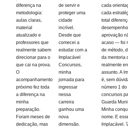
diferença na
de servir e
cada orienta
metodologia:
proteger uma
cada estratég
aulas claras,
cidade
total diferen
material
incrível.
desempenho
atualizado e
Desde que
aprovação nã
professores que
comecei a
acaso — foi 
realmente sabem
estudar com a
de método, di
direcionar para o
Implacável
da mentoria
que cai na prova.
Concursos,
realmente en
O
minha
assunto. A I
acompanhamento
jornada para
é, sem dúvid
próximo fez toda
ingressar
número 1 do 
a diferença na
nessa
concursos p
minha
carreira
Guarda Munic
preparação.
ganhou uma
Minha conqui
Foram meses de
nova
nome. E ess
dedicação, mas
dimensão.
Implacável. 