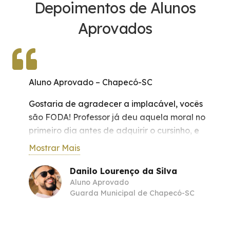
Depoimentos de Alunos
Aprovados
Aluno Aprovado – Chapecó-SC
Gostaria de agradecer a implacável, vocês
são FODA! Professor já deu aquela moral no
primeiro dia antes de adquirir o cursinho, e
lembro do
Mostrar Mais
dia que adquiri o cursinho e falei para o
Professor, não passei no último por duas
Danilo Lourenço da Silva
Aluno Aprovado
questões e ele confia que dessa vez vai dar
Guarda Municipal de Chapecó-SC
certo! Agora é se manter firme, muito
obrigado, e na revisão deu boaaaa !!! algumas
questões estava na prova para quem se