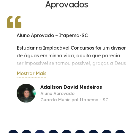
Aprovados
Aluno Aprovado – Itapema-SC
Estudar na Implacável Concursos foi um divisor
de águas em minha vida, aquilo que parecia
ser impossível se tornou possível, graças a Deus
e competência de nível elevado dos
Mostrar Mais
professores e gestores desta instituição que
considero a melhor do Brasil.
Adailson David Medeiros
Aluno Aprovado
Deixo aqui meu agradecimento por
Guarda Municipal Itapema - SC
transbordar conhecimento a nós, em fazer
parte da segurança pública de nossa nação.