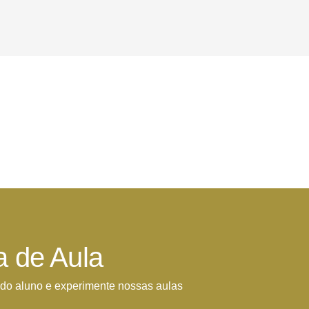
a de Aula
do aluno e experimente nossas aulas