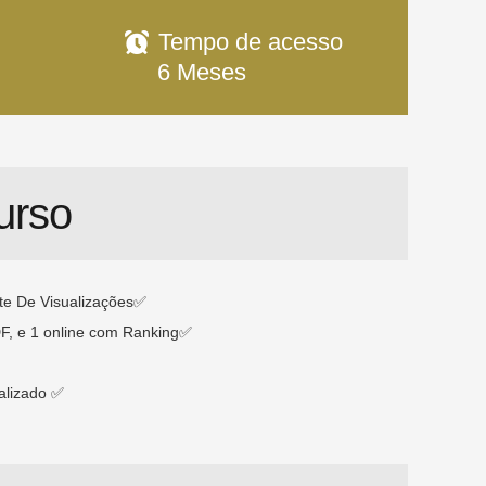
Tempo de acesso
6 Meses
urso
te De Visualizações✅
DF, e 1 online com Ranking✅
alizado ✅