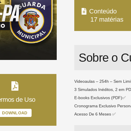
Conteúdo
17
matérias
Sobre o C
Videoaulas – 254h – Sem Limi
3 Simulados Inéditos, 2 em P
E-books Exclusivos (PDF)✅
ermos de Uso
Cronograma Exclusivo Person
DOWNLOAD
Acesso De 6 Meses ✅