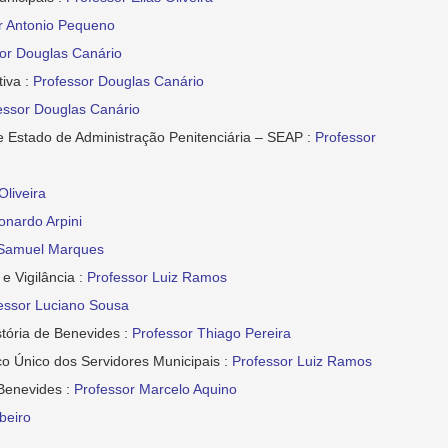
r Antonio Pequeno
or Douglas Canário
tiva :
Professor Douglas Canário
essor Douglas Canário
de Estado de Administração Penitenciária – SEAP :
Professor
Oliveira
onardo Arpini
 Samuel Marques
 Vigilância :
Professor Luiz Ramos
essor Luciano Sousa
tória de Benevides :
Professor Thiago Pereira
co Único dos Servidores Municipais :
Professor Luiz Ramos
 Benevides :
Professor Marcelo Aquino
beiro