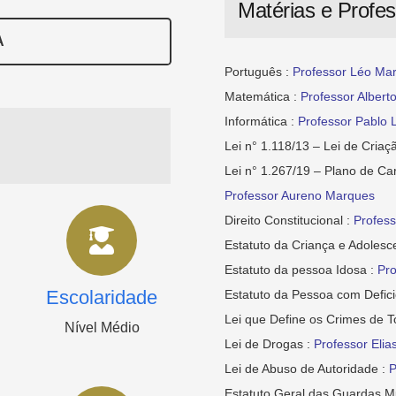
Matérias e Profe
A
Português :
Professor Léo Mar
Matemática :
Professor Albert
Informática :
Professor Pablo 
Lei n° 1.118/13 – Lei de Cria
Lei n° 1.267/19 – Plano de Ca
Professor Aureno Marques
Direito Constitucional :
Profes
Estatuto da Criança e Adolesc
Estatuto da pessoa Idosa :
Pro
Escolaridade
Estatuto da Pessoa com Defici
Lei que Define os Crimes de T
Nível Médio
Lei de Drogas :
Professor Elias
Lei de Abuso de Autoridade :
P
Estatuto Geral das Guardas Mu