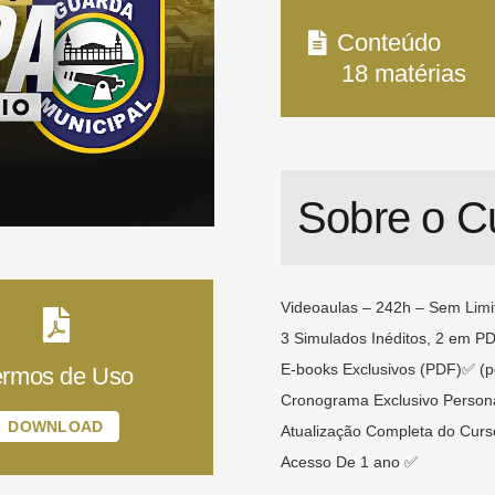
Conteúdo
18
matérias
Sobre o C
Videoaulas – 242h – Sem Limi
3 Simulados Inéditos, 2 em PD
E-books Exclusivos (PDF)✅ (pó
ermos de Uso
Cronograma Exclusivo Person
DOWNLOAD
Atualização Completa do Curso
Acesso De 1 ano ✅