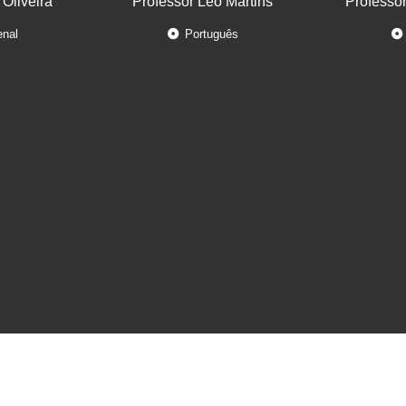
 Oliveira
Professor Léo Martins
Professo
enal
Português