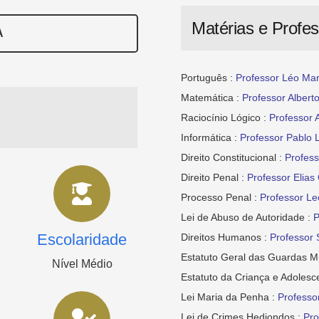
Matérias e Profe
A
Português :
Professor Léo Mar
Matemática :
Professor Albert
Raciocínio Lógico :
Professor 
Informática :
Professor Pablo 
Direito Constitucional :
Profes
Direito Penal :
Professor Elias 
Processo Penal :
Professor Le
Lei de Abuso de Autoridade :
P
Escolaridade
Direitos Humanos :
Professor
Estatuto Geral das Guardas Mu
Nível Médio
Estatuto da Criança e Adolesc
Lei Maria da Penha :
Professo
Lei de Crimes Hediondos :
Pro