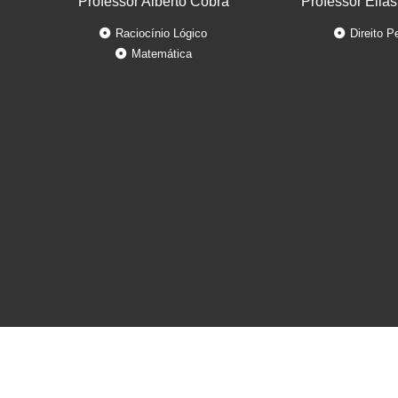
Professor Alberto Cobra
Professor Elias
Raciocínio Lógico
Direito P
Matemática