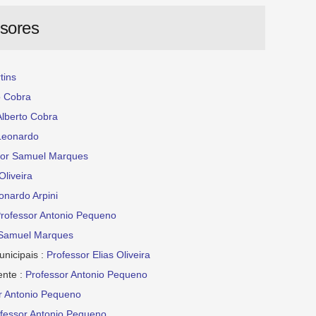
ssores
tins
o Cobra
Alberto Cobra
Leonardo
sor Samuel Marques
Oliveira
onardo Arpini
rofessor Antonio Pequeno
 Samuel Marques
nicipais :
Professor Elias Oliveira
ente :
Professor Antonio Pequeno
r Antonio Pequeno
fessor Antonio Pequeno