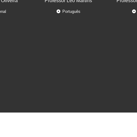
 Oliveira
Professor Léo Martins
Professo
enal
Português