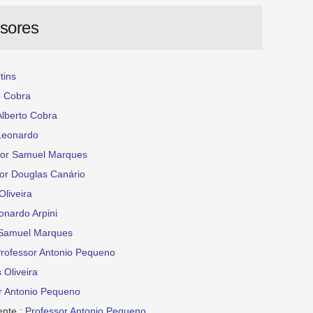
ssores
tins
o Cobra
Alberto Cobra
Leonardo
sor Samuel Marques
or Douglas Canário
Oliveira
onardo Arpini
 Samuel Marques
rofessor Antonio Pequeno
 Oliveira
r Antonio Pequeno
ente :
Professor Antonio Pequeno