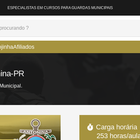
ESPECIALISTAS EM CURSOS PARA GUARDAS MUNICIPAIS
ojinha
Afiliados
nina-PR
unicipal.
Carga horária
253
horas/aul