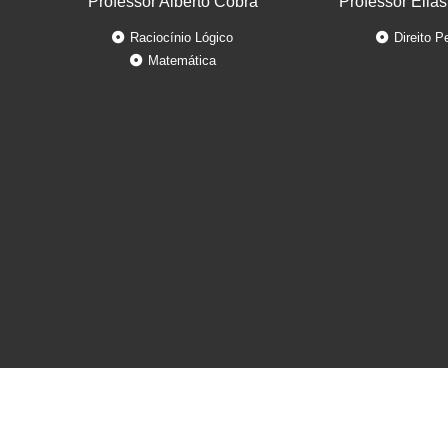
Professor Alberto Cobra
Professor Elias
Raciocínio Lógico
Direito P
Matemática