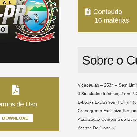
Conteúdo
16
matérias
Sobre o C
Videoaulas – 253h – Sem Limi
3 Simulados Inéditos, 2 em PD
E-books Exclusivos (PDF)✅ (pó
ermos de Uso
Cronograma Exclusivo Person
DOWNLOAD
Atualização Completa do Curso
Acesso De 1 ano ✅