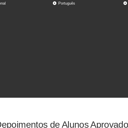
enal
Português
epoimentos de Alunos Aprovad