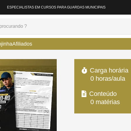
ESPECIALISTAS EM CURSOS PARA GUARDAS MUNICIPAIS
ojinha
Afiliados
Carga horária
0
horas/aula
Conteúdo
0
matérias