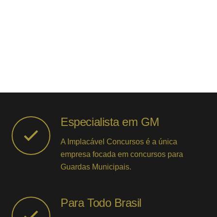
COMEÇAR A ESTUDAR
Especialista em GM
A Implacável Concursos é a única
empresa focada em concursos para
Guardas Municipais.
Para Todo Brasil