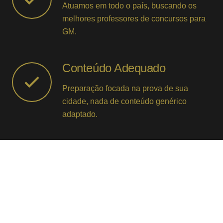
Atuamos em todo o país, buscando os
melhores professores de concursos para
GM.
Conteúdo Adequado
Preparação focada na prova de sua
cidade, nada de conteúdo genérico
adaptado.