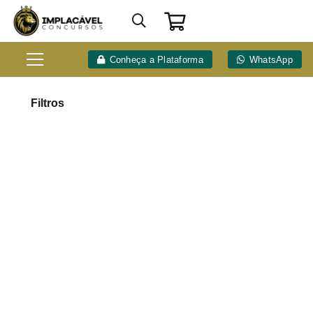
Conheça a Plataforma
WhatsApp
Filtros
|
167
horas de aula
20
matérias