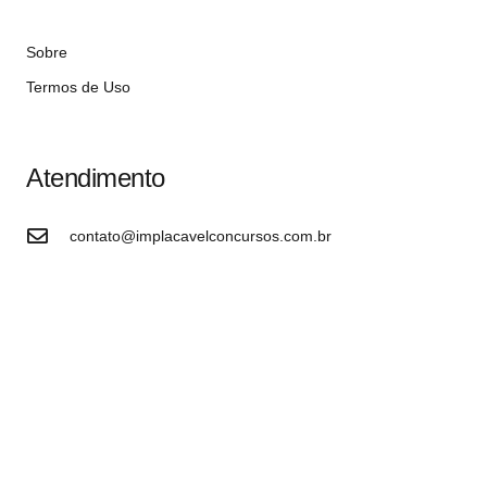
Sobre
Termos de Uso
Atendimento
contato@implacavelconcursos.com.br
47 99928-8399
R. do Ctg, 301 – Sala 03 – Vila Nova, Porto Belo – SC,
CEP 88210-000