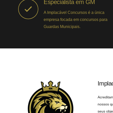
Especialista em GM
A Implacável Concursos é a única
empresa focada em concursos para
Guardas Municipais.
Impla
Acredita
nossos q
seus obje