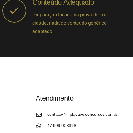
Conteúdo Adequado
Preparação focada na prova de sua
cidade, nada de conteúdo genérico
adaptado.
Atendimento
contato@implacavelconcursos.com.br
47 99928-8399