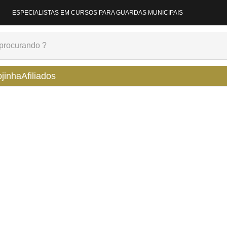
ESPECIALISTAS EM CURSOS PARA GUARDAS MUNICIPAIS
ojinha
Afiliados
|
|
ras de aula
0
matérias
10
horas de aula