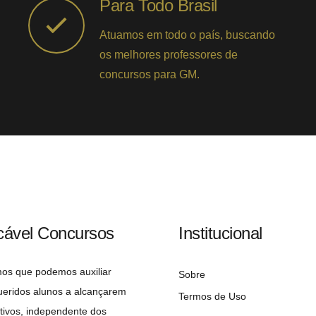
Para Todo Brasil
Atuamos em todo o país, buscando
os melhores professores de
concursos para GM.
cável Concursos
Institucional
mos que podemos auxiliar
Sobre
ueridos alunos a alcançarem
Termos de Uso
tivos, independente dos