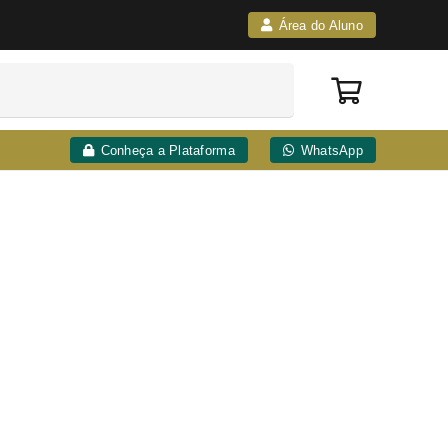
Área do Aluno
Conheça a Plataforma
WhatsApp
|
10
matérias
156
horas de aula
18
matérias