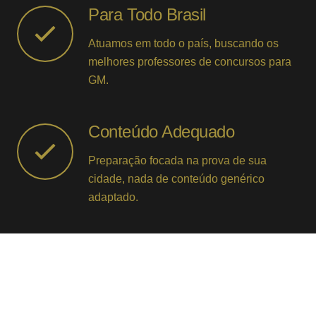
Para Todo Brasil
Atuamos em todo o país, buscando os
melhores professores de concursos para
GM.
Conteúdo Adequado
Preparação focada na prova de sua
cidade, nada de conteúdo genérico
adaptado.