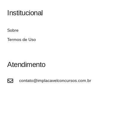
Institucional
Sobre
Termos de Uso
Atendimento
contato@implacavelconcursos.com.br
47 99928-8399
R. do Ctg, 301 – Sala 03 – Vila Nova, Porto Belo – SC,
CEP 88210-000