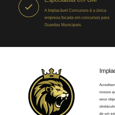
A Implacável Concursos é a única
empresa focada em concursos para
Guardas Municipais.
Impla
Acredita
nossos q
seus obje
obstáculo
de um est