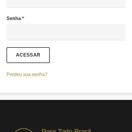
Obrigatório
Senha
*
ACESSAR
Perdeu sua senha?
Para Todo Brasil