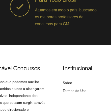
Atuamos em todo o país, buscando
os melhores professores de
concursos para GM.
cável Concursos
Institucional
mos que podemos auxiliar
Sobre
ueridos alunos a alcançarem
Termos de Uso
tivos, independente dos
s que possam surgir, através
udo direcionado e