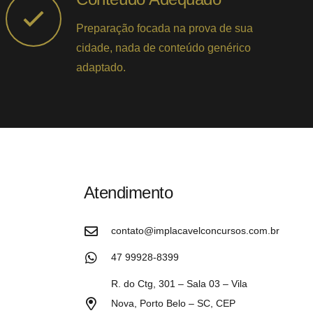
Preparação focada na prova de sua
cidade, nada de conteúdo genérico
adaptado.
Atendimento
contato@implacavelconcursos.com.br
47 99928-8399
R. do Ctg, 301 – Sala 03 – Vila
Nova, Porto Belo – SC, CEP