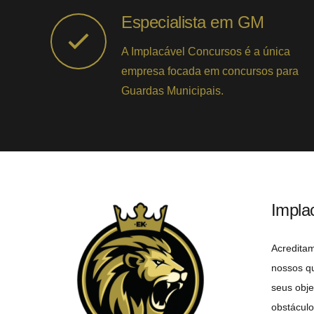
Especialista em GM
A Implacável Concursos é a única
empresa focada em concursos para
Guardas Municipais.
Impla
Acredita
nossos q
seus obje
obstáculo