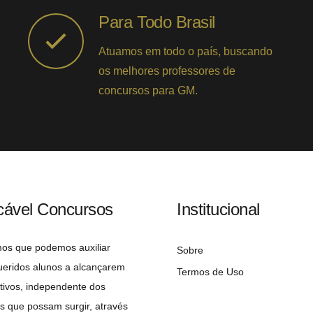
Para Todo Brasil
Atuamos em todo o país, buscando
os melhores professores de
concursos para GM.
cável Concursos
Institucional
mos que podemos auxiliar
Sobre
ueridos alunos a alcançarem
Termos de Uso
tivos, independente dos
s que possam surgir, através