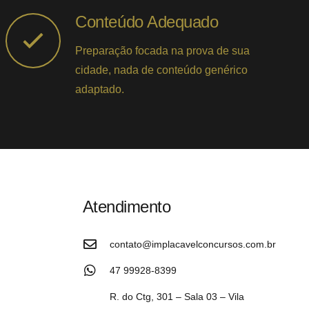
Conteúdo Adequado
Preparação focada na prova de sua
cidade, nada de conteúdo genérico
adaptado.
Atendimento
contato@implacavelconcursos.com.br
47 99928-8399
R. do Ctg, 301 – Sala 03 – Vila