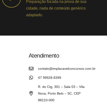
Preparação focada na prova de sua
cidade, nada de conteúdo genérico
adaptado.
Atendimento
contato@implacavelconcursos.com.br
47 99928-8399
R. do Ctg, 301 – Sala 03 – Vila
Nova, Porto Belo – SC, CEP
88210-000