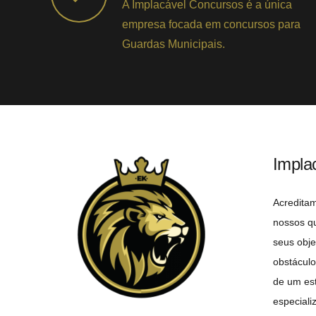
A Implacável Concursos é a única
empresa focada em concursos para
Guardas Municipais.
Impla
Acredita
nossos q
seus obje
obstáculo
de um est
especiali