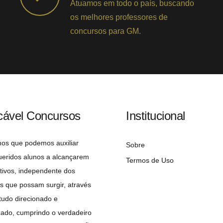
Atuamos em todo o país, buscando
os melhores professores de
concursos para GM.
cável Concursos
Institucional
mos que podemos auxiliar
Sobre
ueridos alunos a alcançarem
Termos de Uso
tivos, independente dos
s que possam surgir, através
udo direcionado e
zado, cumprindo o verdadeiro