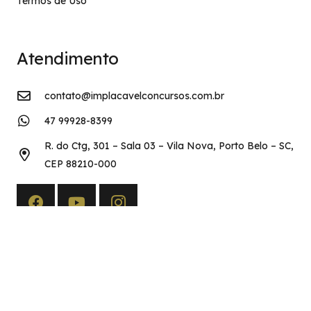
Termos de Uso
Atendimento
contato@implacavelconcursos.com.br
47 99928-8399
R. do Ctg, 301 – Sala 03 – Vila Nova, Porto Belo – SC,
CEP 88210-000
Copyright©2026 Implacável Concursos – Todos os direitos