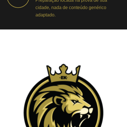
Preparação focada na prova de sua
cidade, nada de conteúdo genérico
adaptado.