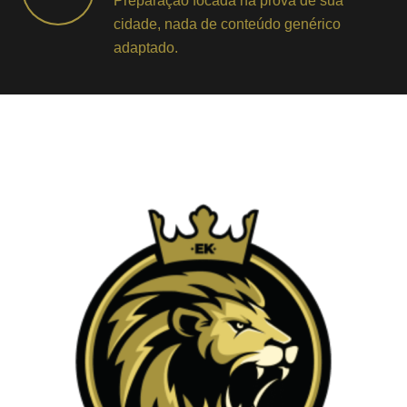
Preparação focada na prova de sua
cidade, nada de conteúdo genérico
adaptado.