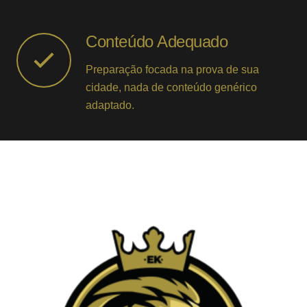
Conteúdo Adequado
Preparação focada na prova de sua
cidade, nada de conteúdo genérico
adaptado.