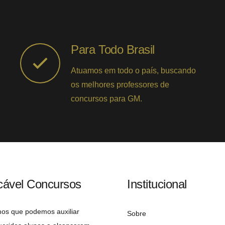
Para Todo Brasil
Atuamos em todo o país, buscando
os melhores professores de
concursos para GM.
cável Concursos
Institucional
mos que podemos auxiliar
Sobre