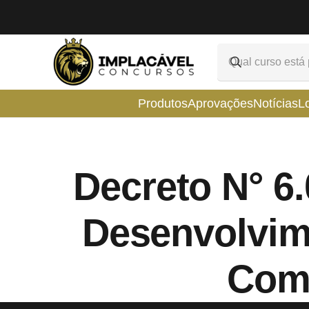
Produtos
Aprovações
Notícias
L
Decreto N° 6.
Desenvolvim
Comu