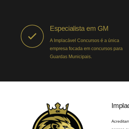
Especialista em GM
A Implacável Concursos é a única
empresa focada em concursos para
Guardas Municipais.
Impla
Acredita