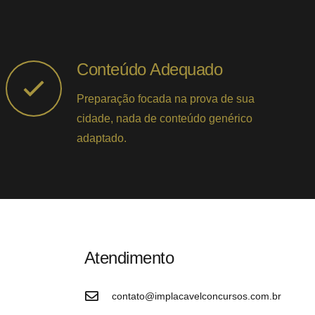
Conteúdo Adequado
Preparação focada na prova de sua
cidade, nada de conteúdo genérico
adaptado.
Atendimento
contato@implacavelconcursos.com.br