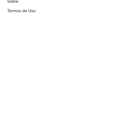
Sobre
Termos de Uso
Atendimento
contato@implacavelconcursos.com.br
47 99928-8399
R. do Ctg, 301 – Sala 03 – Vila Nova, Porto Belo – SC,
CEP 88210-000