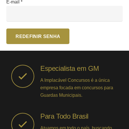
E-mail
*
REDEFINIR SENHA
Especialista em GM
A Implacável Concursos é a única
empresa focada em concursos para
Guardas Municipais.
Para Todo Brasil
Atuamos em todo o país, buscando